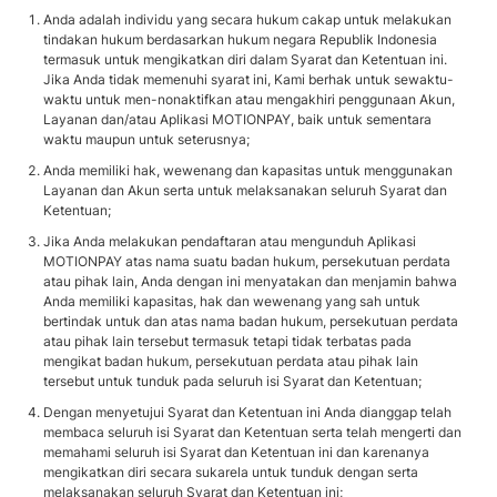
Anda adalah individu yang secara hukum cakap untuk melakukan
tindakan hukum berdasarkan hukum negara Republik Indonesia
termasuk untuk mengikatkan diri dalam Syarat dan Ketentuan ini.
Jika Anda tidak memenuhi syarat ini, Kami berhak untuk sewaktu-
waktu untuk men-nonaktifkan atau mengakhiri penggunaan Akun,
Layanan dan/atau Aplikasi MOTIONPAY, baik untuk sementara
waktu maupun untuk seterusnya;
Anda memiliki hak, wewenang dan kapasitas untuk menggunakan
Layanan dan Akun serta untuk melaksanakan seluruh Syarat dan
Ketentuan;
Jika Anda melakukan pendaftaran atau mengunduh Aplikasi
MOTIONPAY atas nama suatu badan hukum, persekutuan perdata
atau pihak lain, Anda dengan ini menyatakan dan menjamin bahwa
Anda memiliki kapasitas, hak dan wewenang yang sah untuk
bertindak untuk dan atas nama badan hukum, persekutuan perdata
atau pihak lain tersebut termasuk tetapi tidak terbatas pada
mengikat badan hukum, persekutuan perdata atau pihak lain
tersebut untuk tunduk pada seluruh isi Syarat dan Ketentuan;
Dengan menyetujui Syarat dan Ketentuan ini Anda dianggap telah
membaca seluruh isi Syarat dan Ketentuan serta telah mengerti dan
memahami seluruh isi Syarat dan Ketentuan ini dan karenanya
mengikatkan diri secara sukarela untuk tunduk dengan serta
melaksanakan seluruh Syarat dan Ketentuan ini;