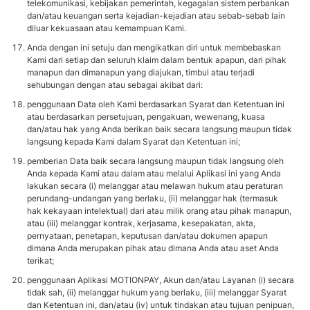
telekomunikasi, kebijakan pemerintah, kegagalan sistem perbankan
dan/atau keuangan serta kejadian-kejadian atau sebab-sebab lain
diluar kekuasaan atau kemampuan Kami.
Anda dengan ini setuju dan mengikatkan diri untuk membebaskan
Kami dari setiap dan seluruh klaim dalam bentuk apapun, dari pihak
manapun dan dimanapun yang diajukan, timbul atau terjadi
sehubungan dengan atau sebagai akibat dari:
penggunaan Data oleh Kami berdasarkan Syarat dan Ketentuan ini
atau berdasarkan persetujuan, pengakuan, wewenang, kuasa
dan/atau hak yang Anda berikan baik secara langsung maupun tidak
langsung kepada Kami dalam Syarat dan Ketentuan ini;
pemberian Data baik secara langsung maupun tidak langsung oleh
Anda kepada Kami atau dalam atau melalui Aplikasi ini yang Anda
lakukan secara (i) melanggar atau melawan hukum atau peraturan
perundang-undangan yang berlaku, (ii) melanggar hak (termasuk
hak kekayaan intelektual) dari atau milik orang atau pihak manapun,
atau (iii) melanggar kontrak, kerjasama, kesepakatan, akta,
pernyataan, penetapan, keputusan dan/atau dokumen apapun
dimana Anda merupakan pihak atau dimana Anda atau aset Anda
terikat;
penggunaan Aplikasi MOTIONPAY, Akun dan/atau Layanan (i) secara
tidak sah, (ii) melanggar hukum yang berlaku, (iii) melanggar Syarat
dan Ketentuan ini, dan/atau (iv) untuk tindakan atau tujuan penipuan,