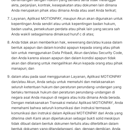
akta, perjanjian, kontrak, kesepakatan atau dokumen lain dimana
Anda merupakan pihak atau dimana Anda atau aset Anda terikat;
Layanan, Aplikasi MOTIONPAY, maupun Akun akan digunakan untuk
kepentingan Anda sendiri atau untuk kepentingan badan hukum,
badan usaha, persekutuan perdata atau pihak lain yang secara sah
Anda wakili sebagaimana dimaksud huruf c di atas;
Anda tidak akan memberikan hak, wewenang dan/atau kuasa dalam
bentuk apapun dan dalam kondisi apapun kepada orang atau pihak
lain untuk menggunakan Data Pribadi, Akun dan/atau Security Code,
dan Anda karena alasan apapun dan dalam kondisi apapun tidak
akan dan dilarang untuk mengalihkan Akun kepada orang atau pihak
manapun; dan
dalam atau pada saat menggunakan Layanan, Aplikasi MOTIONPAY
dan/atau Akun, Anda setuju untuk mematuhi dan melaksanakan
seluruh ketentuan hukum dan peraturan perundang-undangan yang
berlaku termasuk hukum dan peraturan perundang-undangan di
negara asal Anda maupun di negara atau kota dimana Anda berada.
Dengan melaksanakan Transaksi melalui Aplikasi MOTIONPAY, Anda
memahami bahwa seluruh komunikasi dan instruksi termasuk
komunikasi dan instruksi dalam Aplikasi MOTIONPAY dari Anda yang
diterima oleh Kami akan diperlakukan sebagai bukti solid meskipun
tidak dibuat dalam bentuk dokumen tertulis atau diterbitkan dalam
bentuk dokumen yang ditandatangani, dan, dengan demikian, Anda