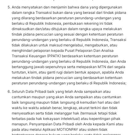
Anda menyatakan dan menjamin bahwa dana yang dipergunakan
dalam rangka Transaksi bukan dana yang berasal dari tindak pidana
yang dilarang berdasarkan peraturan perundang-undangan yang
berlaku di Republik Indonesia, pembukaan rekening ini tidak
dimaksudkan dan/atau ditujukan dalam rangka upaya melakukan
tindak pidana pencucian uang sesuai dengan ketentuan peraturan
perundang-undangan yang berlaku di Republik Indonesia, Transaksi
tidak dilakukan untuk maksud mengelabui, mengaburkan, atau
menghindari pelaporan kepada Pusat Pelaporan Dan Analisa
Transaksi Keuangan (PPATK) berdasarkan ketentuan peraturan
perundang-undangan yang berlaku di Republik Indonesia, dan Anda
bertanggung jawab sepenuhnya serta melepaskan MTN dari segala
tuntutan, klaim, atau ganti rugi dalam bentuk apapun, apabila Anda
melakukan tindak pidana pencucian uang berdasarkan ketentuan
peraturan perundang-undangan yang berlaku di Republik Indonesia;
Seluruh Data Pribadi baik yang telah Anda sampaikan atau
cantumkan maupun yang akan Anda sampaikan atau cantumkan
baik langsung maupun tidak langsung di kemudian hari atau dari
waktu ke waktu adalah benar, lengkap, akurat terkini dan tidak
menyesatkan serta tidak melanggar hak (termasuk tetapi tidak
terbatas pada hak kekayaan intelektual) atau kepentingan pihak
manapun. Penyampaian Data Pribadi oleh Anda kepada Kami atau
pada atau melalui Aplikasi MOTIONPAY atau sistem tidak
bertentangan dengan hukum yang berlaku serta tidak melanggar