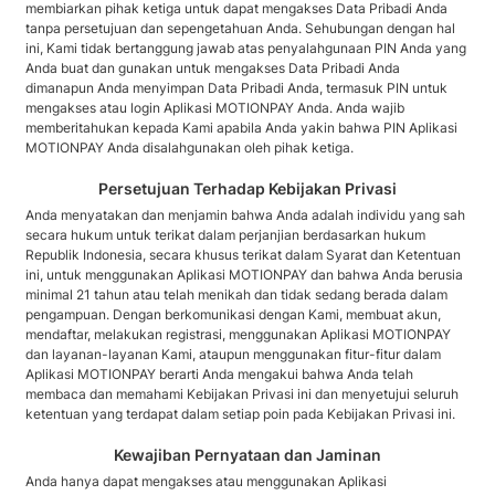
membiarkan pihak ketiga untuk dapat mengakses Data Pribadi Anda
tanpa persetujuan dan sepengetahuan Anda. Sehubungan dengan hal
ini, Kami tidak bertanggung jawab atas penyalahgunaan PIN Anda yang
Anda buat dan gunakan untuk mengakses Data Pribadi Anda
dimanapun Anda menyimpan Data Pribadi Anda, termasuk PIN untuk
mengakses atau login Aplikasi MOTIONPAY Anda. Anda wajib
memberitahukan kepada Kami apabila Anda yakin bahwa PIN Aplikasi
MOTIONPAY Anda disalahgunakan oleh pihak ketiga.
Persetujuan Terhadap Kebijakan Privasi
Anda menyatakan dan menjamin bahwa Anda adalah individu yang sah
secara hukum untuk terikat dalam perjanjian berdasarkan hukum
Republik Indonesia, secara khusus terikat dalam Syarat dan Ketentuan
ini, untuk menggunakan Aplikasi MOTIONPAY dan bahwa Anda berusia
minimal 21 tahun atau telah menikah dan tidak sedang berada dalam
pengampuan. Dengan berkomunikasi dengan Kami, membuat akun,
mendaftar, melakukan registrasi, menggunakan Aplikasi MOTIONPAY
dan layanan-layanan Kami, ataupun menggunakan fitur-fitur dalam
Aplikasi MOTIONPAY berarti Anda mengakui bahwa Anda telah
membaca dan memahami Kebijakan Privasi ini dan menyetujui seluruh
ketentuan yang terdapat dalam setiap poin pada Kebijakan Privasi ini.
Kewajiban Pernyataan dan Jaminan
Anda hanya dapat mengakses atau menggunakan Aplikasi