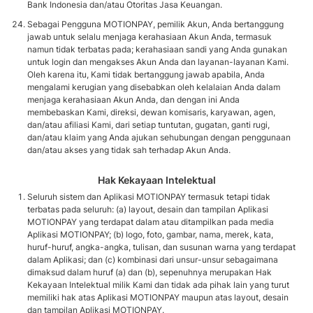
Bank Indonesia dan/atau Otoritas Jasa Keuangan.
Sebagai Pengguna MOTIONPAY, pemilik Akun, Anda bertanggung
jawab untuk selalu menjaga kerahasiaan Akun Anda, termasuk
namun tidak terbatas pada; kerahasiaan sandi yang Anda gunakan
untuk login dan mengakses Akun Anda dan layanan-layanan Kami.
Oleh karena itu, Kami tidak bertanggung jawab apabila, Anda
mengalami kerugian yang disebabkan oleh kelalaian Anda dalam
menjaga kerahasiaan Akun Anda, dan dengan ini Anda
membebaskan Kami, direksi, dewan komisaris, karyawan, agen,
dan/atau afiliasi Kami, dari setiap tuntutan, gugatan, ganti rugi,
dan/atau klaim yang Anda ajukan sehubungan dengan penggunaan
dan/atau akses yang tidak sah terhadap Akun Anda.
Hak Kekayaan Intelektual
Seluruh sistem dan Aplikasi MOTIONPAY termasuk tetapi tidak
terbatas pada seluruh: (a) layout, desain dan tampilan Aplikasi
MOTIONPAY yang terdapat dalam atau ditampilkan pada media
Aplikasi MOTIONPAY; (b) logo, foto, gambar, nama, merek, kata,
huruf-huruf, angka-angka, tulisan, dan susunan warna yang terdapat
dalam Aplikasi; dan (c) kombinasi dari unsur-unsur sebagaimana
dimaksud dalam huruf (a) dan (b), sepenuhnya merupakan Hak
Kekayaan Intelektual milik Kami dan tidak ada pihak lain yang turut
memiliki hak atas Aplikasi MOTIONPAY maupun atas layout, desain
dan tampilan Aplikasi MOTIONPAY.