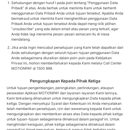
Sehubungan dengan huruf l pada poin tentang “Penggunaan Data
Pribadi” di atas. Anda berhak untuk meminta Kami untuk berhenti
menggunakan Data Pribadi Anda untuk tujuan tersebut. Apabila Anda
bermaksud untuk meminta Kami menghentikan penggunaan Data
Pribadi Anda untuk tujuan tersebut Anda dapat meng-klik pilihan
“unsubscribe” yang ada dalam email atau pesan yang terkait, agar
Anda tidak lagi menerima pesan-pesan semacam itu di masa
mendatang.
Jika anda ingin mencabut persetujuan yang Kami telah dapatkan dari
Anda sehubungan dengan seluruh tujuan-tujuan penggunaan Data
Anda sebagaimana diuraikan dalam poin-poin pada Kebijakan
Privasi ini, mohon memberitahukan kepada Kami melalui Call Center
MOTIONPAY di 1500 899.
Pengungkapan Kepada Pihak Ketiga
Untuk tujuan pengembangan, peningkatan, perlindungan, ataupun
perawatan Aplikasi MOTIONPAY dan layanan-layanan Kami lainnya,
Kami terkadang diharuskan untuk mengungkapkan Data kepada pihak
ketiga. Dengan menyetujui Syarat dan Ketentuan ini Anda menyatakan
telah memberikan persetujuan, izin dan wewenang kepada Kami untuk
mengungkapkan dan memberikan akses atas Data kepada pihak ketiga
untuk tujuan-tujuan sebagaimana dimaksud dalam paragraf ini. Untuk
menghindari keraguan, pihak ketiga sebagaimana dimaksud dalam
paragraf ini dapat merupakan, termasuk namun tidak terbatas pada: