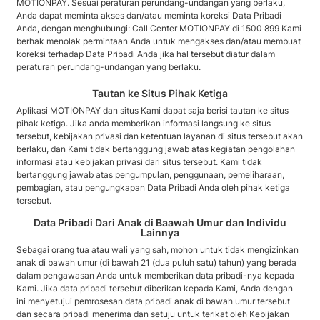
MOTIONPAY. Sesuai peraturan perundang-undangan yang berlaku,
Anda dapat meminta akses dan/atau meminta koreksi Data Pribadi
Anda, dengan menghubungi: Call Center MOTIONPAY di 1500 899 Kami
berhak menolak permintaan Anda untuk mengakses dan/atau membuat
koreksi terhadap Data Pribadi Anda jika hal tersebut diatur dalam
peraturan perundang-undangan yang berlaku.
Tautan ke Situs Pihak Ketiga
Aplikasi MOTIONPAY dan situs Kami dapat saja berisi tautan ke situs
pihak ketiga. Jika anda memberikan informasi langsung ke situs
tersebut, kebijakan privasi dan ketentuan layanan di situs tersebut akan
berlaku, dan Kami tidak bertanggung jawab atas kegiatan pengolahan
informasi atau kebijakan privasi dari situs tersebut. Kami tidak
bertanggung jawab atas pengumpulan, penggunaan, pemeliharaan,
pembagian, atau pengungkapan Data Pribadi Anda oleh pihak ketiga
tersebut.
Data Pribadi Dari Anak di Baawah Umur dan Individu
Lainnya
Sebagai orang tua atau wali yang sah, mohon untuk tidak mengizinkan
anak di bawah umur (di bawah 21 (dua puluh satu) tahun) yang berada
dalam pengawasan Anda untuk memberikan data pribadi-nya kepada
Kami. Jika data pribadi tersebut diberikan kepada Kami, Anda dengan
ini menyetujui pemrosesan data pribadi anak di bawah umur tersebut
dan secara pribadi menerima dan setuju untuk terikat oleh Kebijakan