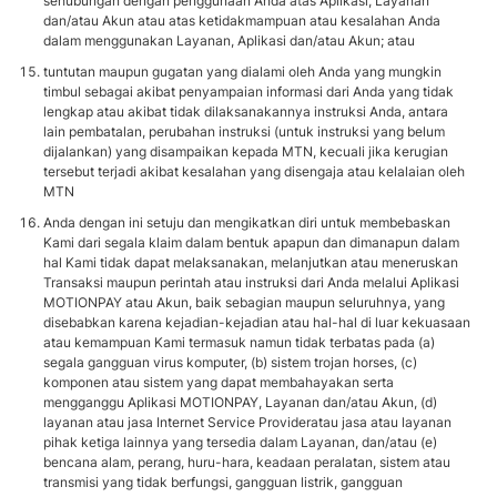
sehubungan dengan penggunaan Anda atas Aplikasi, Layanan
dan/atau Akun atau atas ketidakmampuan atau kesalahan Anda
dalam menggunakan Layanan, Aplikasi dan/atau Akun; atau
tuntutan maupun gugatan yang dialami oleh Anda yang mungkin
timbul sebagai akibat penyampaian informasi dari Anda yang tidak
lengkap atau akibat tidak dilaksanakannya instruksi Anda, antara
lain pembatalan, perubahan instruksi (untuk instruksi yang belum
dijalankan) yang disampaikan kepada MTN, kecuali jika kerugian
tersebut terjadi akibat kesalahan yang disengaja atau kelalaian oleh
MTN
Anda dengan ini setuju dan mengikatkan diri untuk membebaskan
Kami dari segala klaim dalam bentuk apapun dan dimanapun dalam
hal Kami tidak dapat melaksanakan, melanjutkan atau meneruskan
Transaksi maupun perintah atau instruksi dari Anda melalui Aplikasi
MOTIONPAY atau Akun, baik sebagian maupun seluruhnya, yang
disebabkan karena kejadian-kejadian atau hal-hal di luar kekuasaan
atau kemampuan Kami termasuk namun tidak terbatas pada (a)
segala gangguan virus komputer, (b) sistem trojan horses, (c)
komponen atau sistem yang dapat membahayakan serta
mengganggu Aplikasi MOTIONPAY, Layanan dan/atau Akun, (d)
layanan atau jasa Internet Service Provideratau jasa atau layanan
pihak ketiga lainnya yang tersedia dalam Layanan, dan/atau (e)
bencana alam, perang, huru-hara, keadaan peralatan, sistem atau
transmisi yang tidak berfungsi, gangguan listrik, gangguan