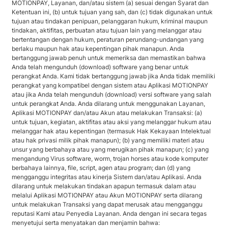
MOTIONPAY, Layanan, dan/atau sistem (a) sesuai dengan Syarat dan
Ketentuan ini, (b) untuk tujuan yang sah, dan (c) tidak digunakan untuk
tujuan atau tindakan penipuan, pelanggaran hukum, kriminal maupun
tindakan, aktifitas, perbuatan atau tujuan lain yang melanggar atau
bertentangan dengan hukum, peraturan perundang-undangan yang
berlaku maupun hak atau kepentingan pihak manapun. Anda
bertanggung jawab penuh untuk memeriksa dan memastikan bahwa
Anda telah mengunduh (download) software yang benar untuk
perangkat Anda. Kami tidak bertanggung jawab jika Anda tidak memiliki
perangkat yang kompatibel dengan sistem atau Aplikasi MOTIONPAY
atau jika Anda telah mengunduh (download) versi software yang salah
untuk perangkat Anda. Anda dilarang untuk menggunakan Layanan,
Aplikasi MOTIONPAY dan/atau Akun atau melakukan Transaksi: (a)
untuk tujuan, kegiatan, aktifitas atau aksi yang melanggar hukum atau
melanggar hak atau kepentingan (termasuk Hak Kekayaan Intelektual
atau hak privasi milik pihak manapun); (b) yang memiliki materi atau
unsur yang berbahaya atau yang merugikan pihak manapun; (c) yang
mengandung Virus software, worm, trojan horses atau kode komputer
berbahaya lainnya, file, script, agen atau program; dan (d) yang
mengganggu integritas atau kinerja Sistem dan/atau Aplikasi. Anda
dilarang untuk melakukan tindakan apapun termasuk dalam atau
melalui Aplikasi MOTIONPAY atau Akun MOTIONPAY serta dilarang
untuk melakukan Transaksi yang dapat merusak atau mengganggu
reputasi Kami atau Penyedia Layanan. Anda dengan ini secara tegas
menyetujui serta menyatakan dan menjamin bahwa: