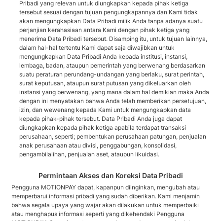
Pribadi yang relevan untuk diungkapkan kepada pihak ketiga
tersebut sesuai dengan tujuan pengungkapannya dan Kami tidak
akan mengungkapkan Data Pribadi milik Anda tanpa adanya suatu
perjanjian kerahasiaan antara Kami dengan pihak ketiga yang
menerima Data Pribadi tersebut. Disamping itu, untuk tujuan lainnya,
dalam hal-hal tertentu Kami dapat saja diwajibkan untuk
mengungkapkan Data Pribadi Anda kepada institusi, instansi,
lembaga, badan, ataupun pemerintah yang berwenang berdasarkan
suatu peraturan perundang-undangan yang berlaku, surat perintah,
surat keputusan, ataupun surat putusan yang dikeluarkan oleh
instansi yang berwenang, yang mana dalam hal demikian maka Anda
dengan ini menyatakan bahwa Anda telah memberikan persetujuan,
izin, dan wewenang kepada Kami untuk mengungkapkan data
kepada pihak-pihak tersebut. Data Pribadi Anda juga dapat
diungkapkan kepada pihak ketiga apabila terdapat transaksi
perusahaan, seperti; pembentukan perusahaan patungan, penjualan
anak perusahaan atau divisi, penggabungan, konsolidasi,
pengambilalihan, penjualan aset, ataupun likuidasi.
Permintaan Akses dan Koreksi Data Pribadi
Pengguna MOTIONPAY dapat, kapanpun diinginkan, mengubah atau
memperbarui informasi pribadi yang sudah diberikan. Kami menjamin
bahwa segala upaya yang wajar akan dilakukan untuk memperbaiki
atau menghapus informasi seperti yang dikehendaki Pengguna