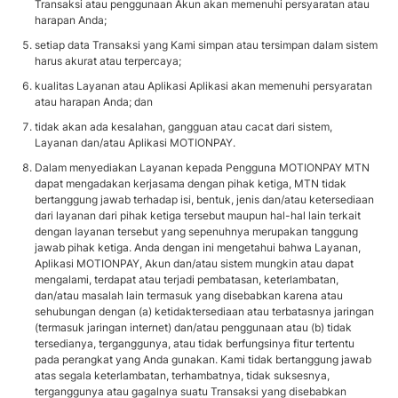
Transaksi atau penggunaan Akun akan memenuhi persyaratan atau
harapan Anda;
setiap data Transaksi yang Kami simpan atau tersimpan dalam sistem
harus akurat atau terpercaya;
kualitas Layanan atau Aplikasi Aplikasi akan memenuhi persyaratan
atau harapan Anda; dan
tidak akan ada kesalahan, gangguan atau cacat dari sistem,
Layanan dan/atau Aplikasi MOTIONPAY.
Dalam menyediakan Layanan kepada Pengguna MOTIONPAY MTN
dapat mengadakan kerjasama dengan pihak ketiga, MTN tidak
bertanggung jawab terhadap isi, bentuk, jenis dan/atau ketersediaan
dari layanan dari pihak ketiga tersebut maupun hal-hal lain terkait
dengan layanan tersebut yang sepenuhnya merupakan tanggung
jawab pihak ketiga. Anda dengan ini mengetahui bahwa Layanan,
Aplikasi MOTIONPAY, Akun dan/atau sistem mungkin atau dapat
mengalami, terdapat atau terjadi pembatasan, keterlambatan,
dan/atau masalah lain termasuk yang disebabkan karena atau
sehubungan dengan (a) ketidaktersediaan atau terbatasnya jaringan
(termasuk jaringan internet) dan/atau penggunaan atau (b) tidak
tersedianya, terganggunya, atau tidak berfungsinya fitur tertentu
pada perangkat yang Anda gunakan. Kami tidak bertanggung jawab
atas segala keterlambatan, terhambatnya, tidak suksesnya,
terganggunya atau gagalnya suatu Transaksi yang disebabkan