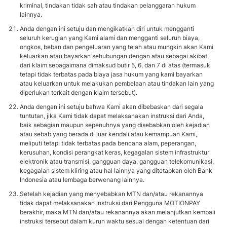
kriminal, tindakan tidak sah atau tindakan pelanggaran hukum
lainnya.
Anda dengan ini setuju dan mengikatkan diri untuk mengganti
seluruh kerugian yang Kami alami dan mengganti seluruh biaya,
ongkos, beban dan pengeluaran yang telah atau mungkin akan Kami
keluarkan atau bayarkan sehubungan dengan atau sebagai akibat
dari klaim sebagaimana dimaksud butir 5, 6, dan 7 di atas (termasuk
tetapi tidak terbatas pada biaya jasa hukum yang kami bayarkan
atau keluarkan untuk melakukan pembelaan atau tindakan lain yang
diperlukan terkait dengan klaim tersebut).
Anda dengan ini setuju bahwa Kami akan dibebaskan dari segala
tuntutan, jika Kami tidak dapat melaksanakan instruksi dari Anda,
baik sebagian maupun sepenuhnya yang disebabkan oleh kejadian
atau sebab yang berada di luar kendali atau kemampuan Kami,
meliputi tetapi tidak terbatas pada bencana alam, peperangan,
kerusuhan, kondisi perangkat keras, kegagalan sistem infrastruktur
elektronik atau transmisi, gangguan daya, gangguan telekomunikasi,
kegagalan sistem kliring atau hal lainnya yang ditetapkan oleh Bank
Indonesia atau lembaga berwenang lainnya.
Setelah kejadian yang menyebabkan MTN dan/atau rekanannya
tidak dapat melaksanakan instruksi dari Pengguna MOTIONPAY
berakhir, maka MTN dan/atau rekanannya akan melanjutkan kembali
instruksi tersebut dalam kurun waktu sesuai dengan ketentuan dari